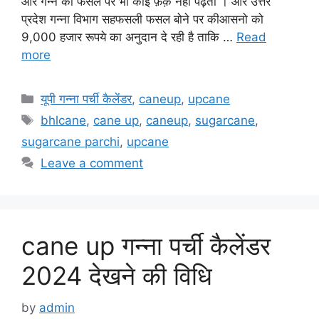
और गन्ने की फसल पर भी कोई फ़र्क़ नहीं पढ़ता । और उत्तर
प्रदेश गन्ना विभाग सहफसली फसल बोने पर कीआसनो को
9,000 हजार रूपये का अनुदान दे रही है ताकि …
Read
more
Categories
यूपी गन्ना पर्ची कैलेंडर
,
caneup
,
upcane
Tags
bhlcane
,
cane up
,
caneup
,
sugarcane
,
sugarcane parchi
,
upcane
Leave a comment
cane up गन्ना पर्ची कैलेंडर
2024 देखने की विधि
by
admin