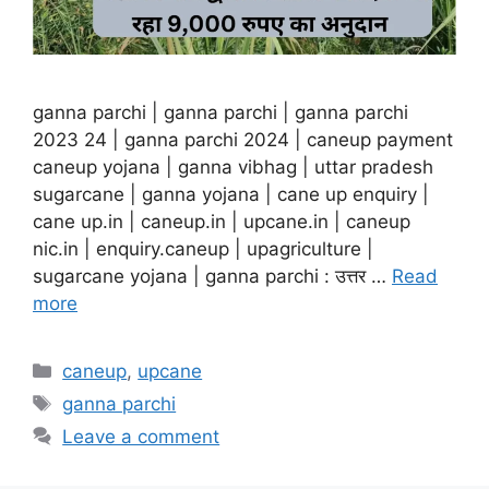
ganna parchi | ganna parchi | ganna parchi
2023 24 | ganna parchi 2024 | caneup payment
caneup yojana | ganna vibhag | uttar pradesh
sugarcane | ganna yojana | cane up enquiry |
cane up.in | caneup.in | upcane.in | caneup
nic.in | enquiry.caneup | upagriculture |
sugarcane yojana | ganna parchi : उत्तर …
Read
more
Categories
caneup
,
upcane
Tags
ganna parchi
Leave a comment