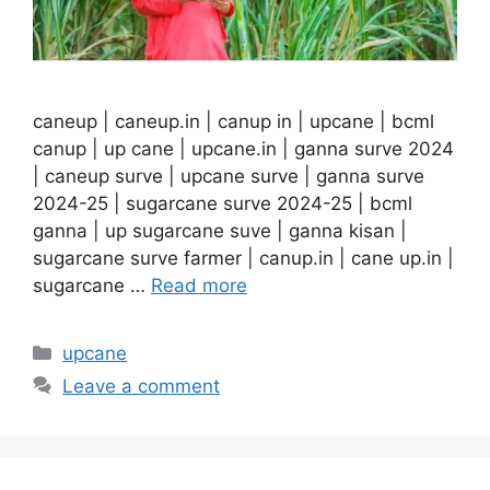
caneup | caneup.in | canup in | upcane | bcml
canup | up cane | upcane.in | ganna surve 2024
| caneup surve | upcane surve | ganna surve
2024-25 | sugarcane surve 2024-25 | bcml
ganna | up sugarcane suve | ganna kisan |
sugarcane surve farmer | canup.in | cane up.in |
sugarcane …
Read more
Categories
upcane
Leave a comment