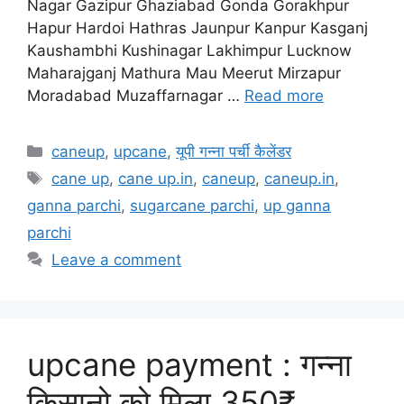
Nagar Gazipur Ghaziabad Gonda Gorakhpur
Hapur Hardoi Hathras Jaunpur Kanpur Kasganj
Kaushambhi Kushinagar Lakhimpur Lucknow
Maharajganj Mathura Mau Meerut Mirzapur
Moradabad Muzaffarnagar …
Read more
Categories
caneup
,
upcane
,
यूपी गन्ना पर्ची कैलेंडर
Tags
cane up
,
cane up.in
,
caneup
,
caneup.in
,
ganna parchi
,
sugarcane parchi
,
up ganna
parchi
Leave a comment
upcane payment : गन्ना
किसानो को मिला 350₹