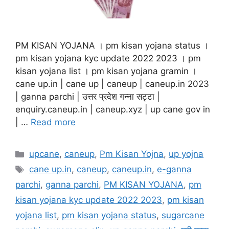
PM KISAN YOJANA । pm kisan yojana status ।
pm kisan yojana kyc update 2022 2023 । pm
kisan yojana list । pm kisan yojana gramin ।
cane up.in | cane up | caneup | caneup.in 2023
| ganna parchi | उत्तर प्रदेश गन्ना सट्टा |
enquiry.caneup.in | caneup.xyz | up cane gov in
| …
Read more
Categories
upcane
,
caneup
,
Pm Kisan Yojna
,
up yojna
Tags
cane up.in
,
caneup
,
caneup.in
,
e-ganna
parchi
,
ganna parchi
,
PM KISAN YOJANA
,
pm
kisan yojana kyc update 2022 2023
,
pm kisan
yojana list
,
pm kisan yojana status
,
sugarcane